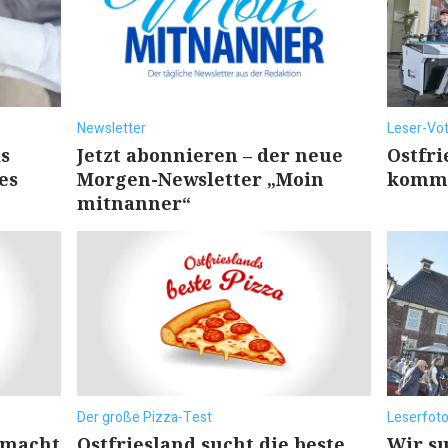
Newsletter
Leser-Vot
s
Jetzt abonnieren – der neue
Ostfri
es
Morgen-Newsletter „Moin
kommt
mitnanner“
Der große Pizza-Test
Leserfot
 macht
Ostfriesland sucht die beste
Wir su