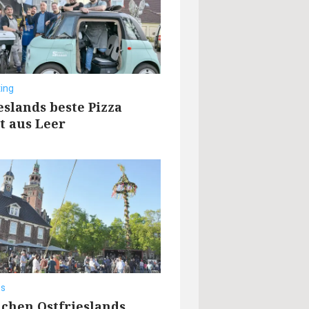
ing
eslands beste Pizza
 aus Leer
os
chen Ostfrieslands