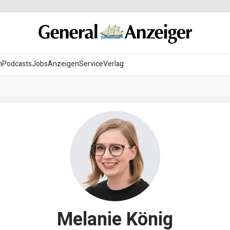
n
Podcasts
Jobs
Anzeigen
Service
Verlag
Melanie König