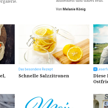
anmelden und dabei sein.
ergalerie.
Von
Melanie König
Das besondere Rezept
Leserf
el,
Schnelle Salzzitronen
Diese 
Ostfri