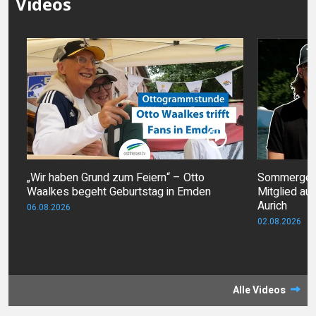
Videos
„Wir haben Grund zum Feiern“ – Otto
Sommergesic
Waalkes begeht Geburtstag in Emden
Mitglied au
Aurich
06.08.2026
02.08.2026
Alle Videos