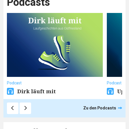
Podcasts
Podcast
Podcast
Dirk läuft mit
Upt
Zu den Podcasts