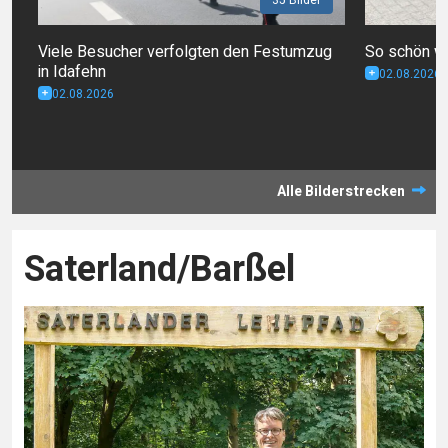
Viele Besucher verfolgten den Festumzug
So schön wa
in Idafehn
02.08.2026
02.08.2026
Alle Bilderstrecken
Saterland/Barßel