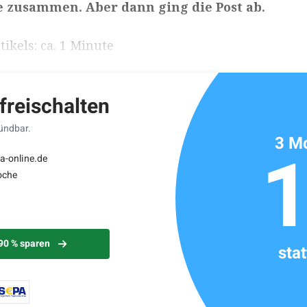
e zusammen. Aber dann ging die Post ab.
ikels: ca. 1 Minute
 freischalten
kündbar.
3 Mo
a-online.de
oche
 90 % sparen
sta