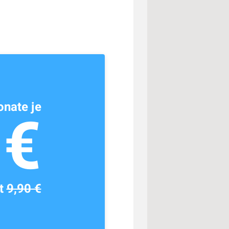
nate je
1€
tt
9,90 €