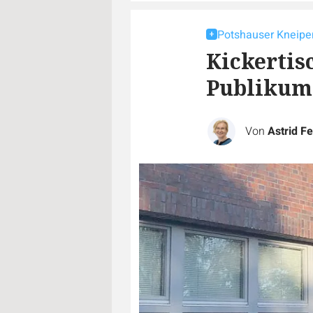
Potshauser Kneipen
Kickerti
Publikum
Von
Astrid Fe