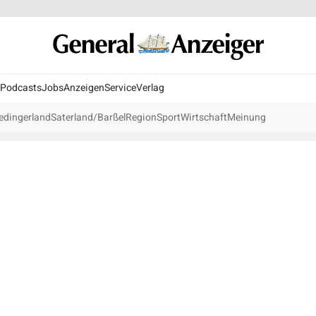
Podcasts
Jobs
Anzeigen
Service
Verlag
edingerland
Saterland/Barßel
Region
Sport
Wirtschaft
Meinung