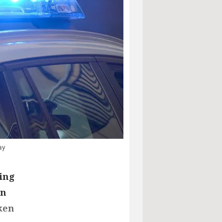
ay
ing
en
ken