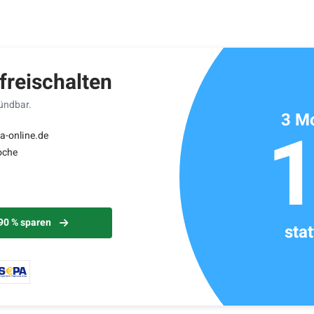
ikels: ca. 2 Minuten
 freischalten
kündbar.
3 Mo
a-online.de
oche
 90 % sparen
sta