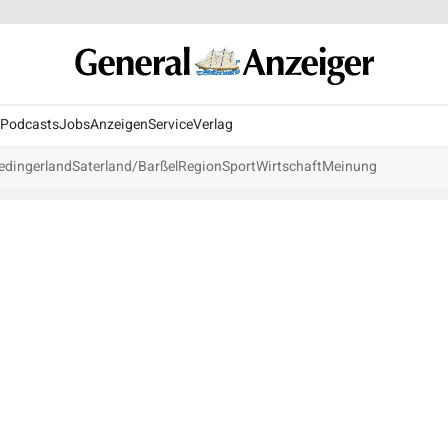
Podcasts
Jobs
Anzeigen
Service
Verlag
edingerland
Saterland/Barßel
Region
Sport
Wirtschaft
Meinung