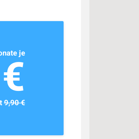
nate je
1€
tt
9,90 €