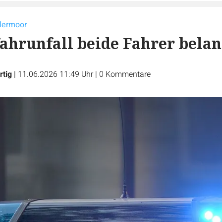
lermoor
ahrunfall beide Fahrer belan
rtig
|
11.06.2026 11:49 Uhr
|
0
Kommentare