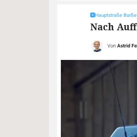
Hauptstraße Barße
Nach Auff
Von
Astrid Fe