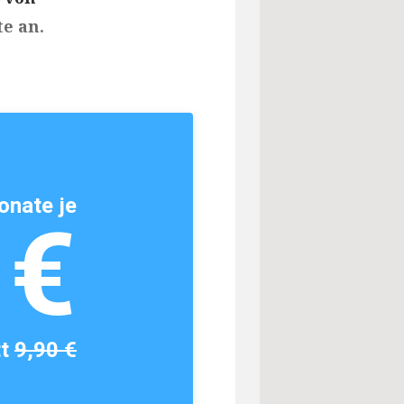
te an.
onate je
1€
tt
9,90 €