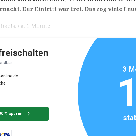
rnacht. Der Eintritt war frei. Das zog viele Leu
ikels: ca. 1 Minute
 freischalten
ündbar.
3 M
-online.de
che
90 % sparen
sta