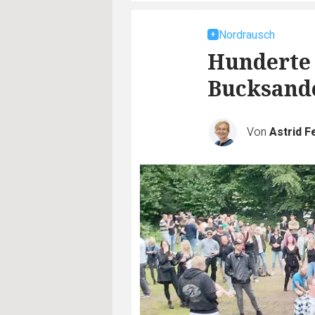
Nordrausch
Hunderte 
Bucksand
Von
Astrid F