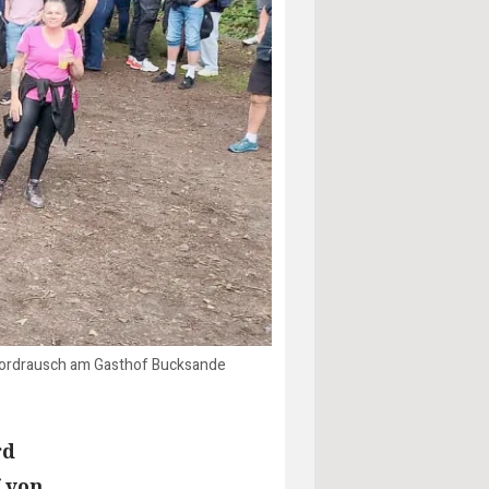
 Nordrausch am Gasthof Bucksande
rd
f von