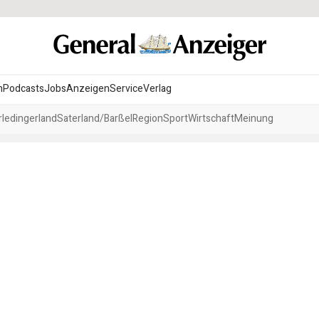
n
Podcasts
Jobs
Anzeigen
Service
Verlag
ledingerland
Saterland/Barßel
Region
Sport
Wirtschaft
Meinung