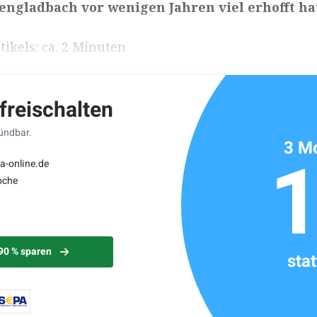
ngladbach vor wenigen Jahren viel erhofft hat
ikels: ca. 2 Minuten
 freischalten
kündbar.
3 Mo
a-online.de
oche
 90 % sparen
sta