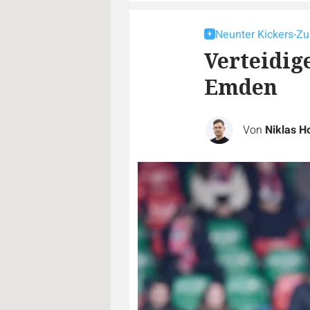
Neunter Kickers-Z
Verteidi
Emden
Von
Niklas 