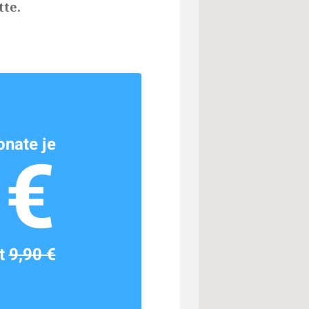
te.
nate je
1€
tt
9,90 €