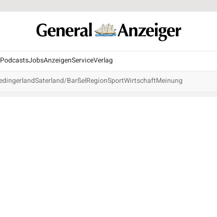
Podcasts
Jobs
Anzeigen
Service
Verlag
edingerland
Saterland/Barßel
Region
Sport
Wirtschaft
Meinung