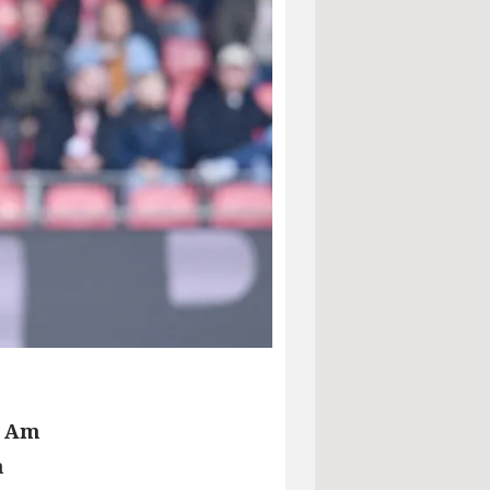
. Am
h