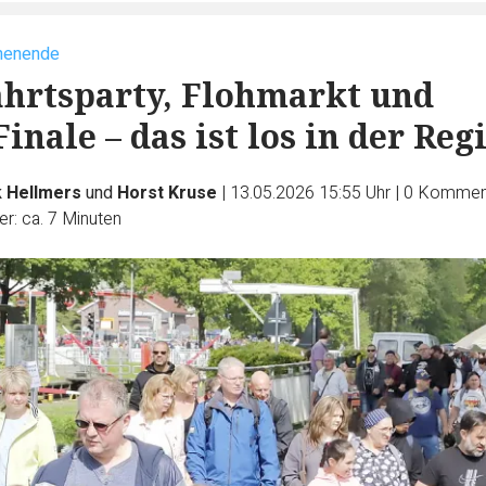
chenende
hrtsparty, Flohmarkt und
inale – das ist los in der Reg
k Hellmers
und
Horst Kruse
|
13.05.2026 15:55 Uhr
|
0
Kommen
r: ca. 7 Minuten