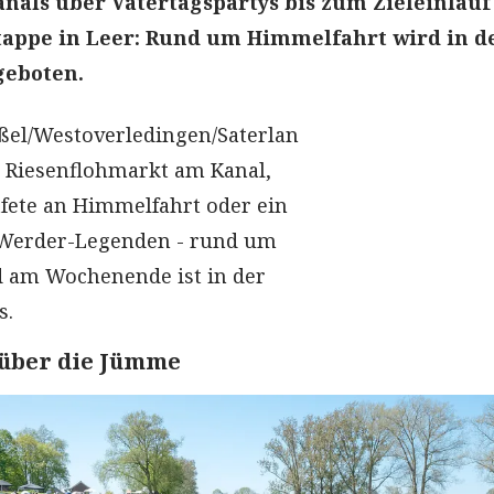
nals über Vatertagspartys bis zum Zieleinlauf
tappe in Leer: Rund um Himmelfahrt wird in d
geboten.
ßel/Westoverledingen/Saterlan
 Riesenflohmarkt am Kanal,
tfete an Himmelfahrt oder ein
t Werder-Legenden - rund um
 am Wochenende ist in der
s.
 über die Jümme