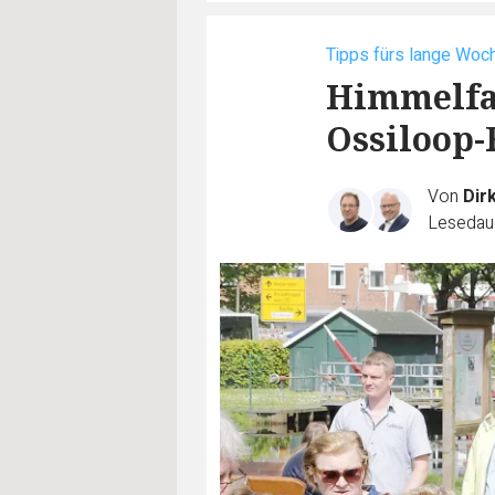
Tipps fürs lange Wo
Himmelfa
Ossiloop-F
Von
Dir
Lesedaue