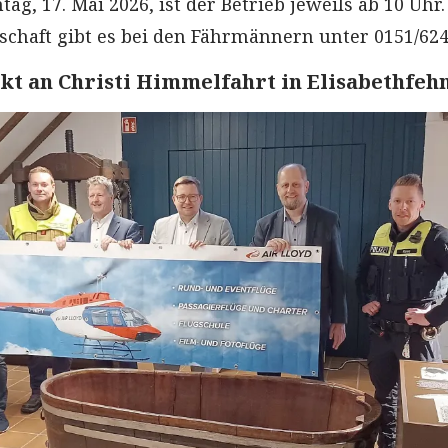
tag, 17. Mai 2026, ist der Betrieb jeweils ab 10 Uhr.
tschaft gibt es bei den Fährmännern unter 0151/62
kt an Christi Himmelfahrt in Elisabethfeh