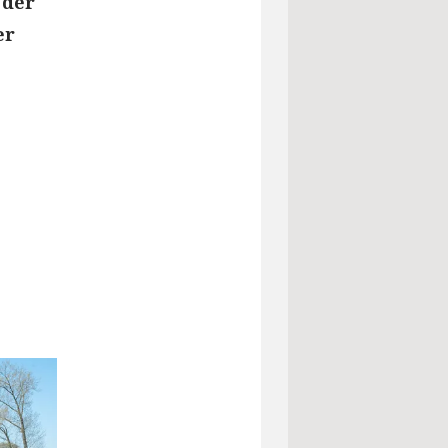
 der
er