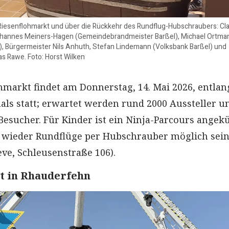
 Riesenflohmarkt und über die Rückkehr des Rundflug-Hubschraubers: Cl
Johannes Meiners-Hagen (Gemeindebrandmeister Barßel), Michael Ortma
l), Bürgermeister Nils Anhuth, Stefan Lindemann (Volksbank Barßel) und
 Rawe. Foto: Horst Wilken
ohmarkt findet am Donnerstag, 14. Mai 2026, entlan
als statt; erwartet werden rund 2000 Aussteller u
 Besucher. Für Kinder ist ein Ninja-Parcours angek
wieder Rundflüge per Hubschrauber möglich sein 
eve, Schleusenstraße 106).
t in Rhauderfehn