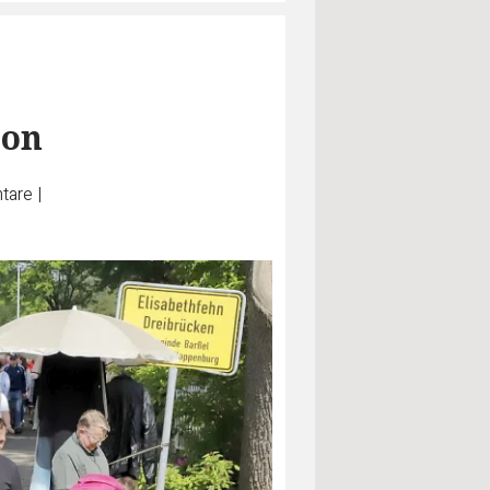
ion
tare
|