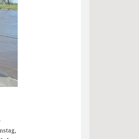
e
mstag,