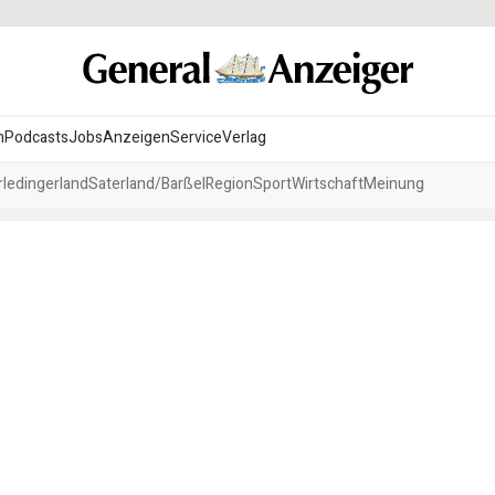
n
Podcasts
Jobs
Anzeigen
Service
Verlag
ledingerland
Saterland/Barßel
Region
Sport
Wirtschaft
Meinung