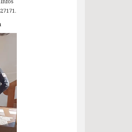
 Infos
427171.
n