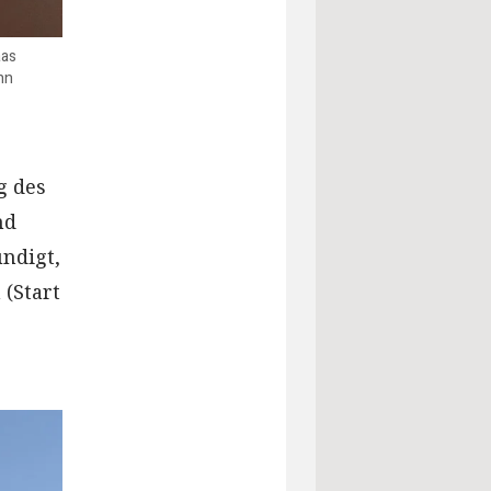
aas
nn
g des
nd
ündigt,
(Start