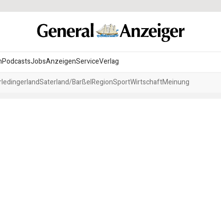
n
Podcasts
Jobs
Anzeigen
Service
Verlag
ledingerland
Saterland/Barßel
Region
Sport
Wirtschaft
Meinung