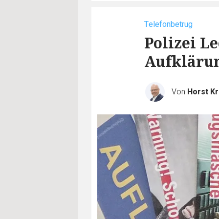
Telefonbetrug
Polizei L
Aufkläru
Von
Horst K