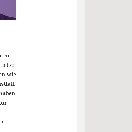
n vor
licher
en wie
tfall.
 haben
zur
en