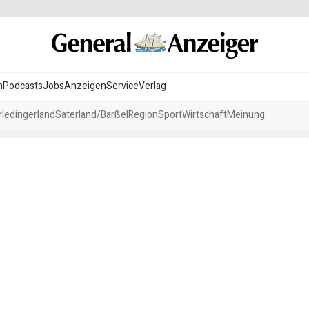
n
Podcasts
Jobs
Anzeigen
Service
Verlag
ledingerland
Saterland/Barßel
Region
Sport
Wirtschaft
Meinung