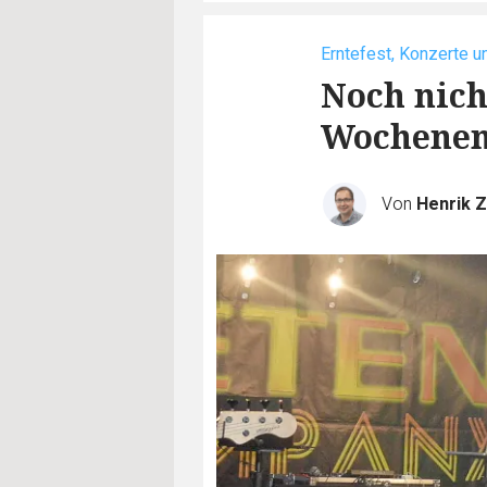
Erntefest, Konzerte u
Noch nich
Wochene
Von
Henrik Z