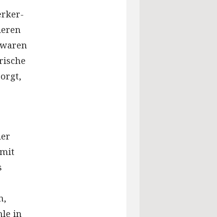
erker-
ieren
rwaren
rische
orgt,
der
 mit
s
e
n,
le in