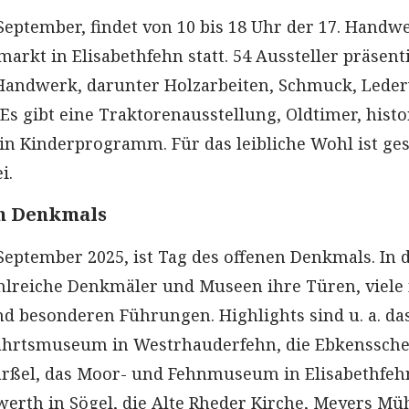
September, findet von 10 bis 18 Uhr der 17. Handw
rkt in Elisabethfehn statt. 54 Aussteller präsent
 Handwerk, darunter Holzarbeiten, Schmuck, Lede
Es gibt eine Traktorenausstellung, Oldtimer, histo
n Kinderprogramm. Für das leibliche Wohl ist ges
i.
en Denkmals
September 2025, ist Tag des offenen Denkmals. In 
hlreiche Denkmäler und Museen ihre Türen, viele
und besonderen Führungen. Highlights sind u. a. da
fahrtsmuseum in Westrhauderfehn, die Ebkenssch
rßel, das Moor- und Fehnmuseum in Elisabethfeh
erth in Sögel, die Alte Rheder Kirche, Meyers Müh