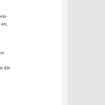
eis-
 an,
he
n die