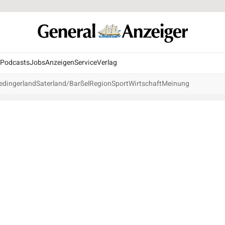
Podcasts
Jobs
Anzeigen
Service
Verlag
edingerland
Saterland/Barßel
Region
Sport
Wirtschaft
Meinung