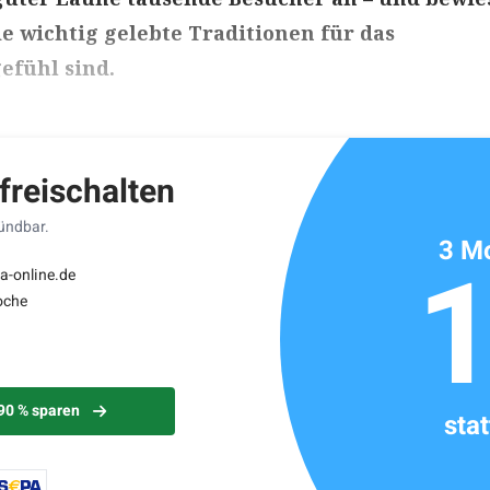
e wichtig gelebte Traditionen für das
efühl sind.
ikels: ca. 2 Minuten
 freischalten
kündbar.
3 Mo
a-online.de
oche
 90 % sparen
sta