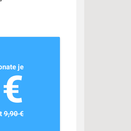
nate je
1€
tt
9,90 €