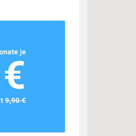
onate je
1€
tt
9,90 €