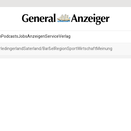
n
Podcasts
Jobs
Anzeigen
Service
Verlag
ledingerland
Saterland/Barßel
Region
Sport
Wirtschaft
Meinung