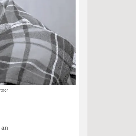
ntoor
 an