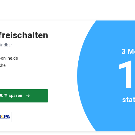
ikels: ca. 3 Minuten
 freischalten
ündbar.
3 M
-online.de
che
90 % sparen
sta