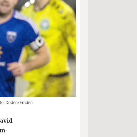
Foto: Doden/Emden
David
um-