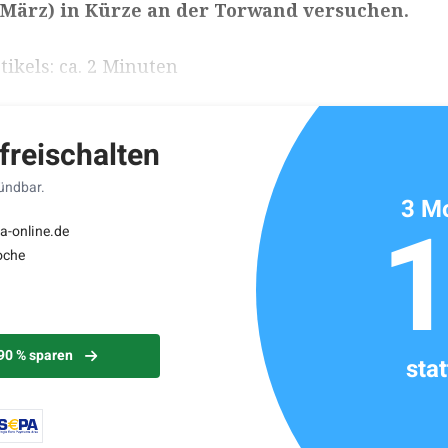
8. März) in Kürze an der Torwand versuchen.
ikels: ca. 2 Minuten
 freischalten
kündbar.
3 Mo
a-online.de
oche
 90 % sparen
sta