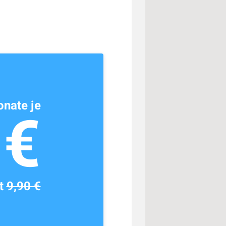
nate je
1€
tt
9,90 €