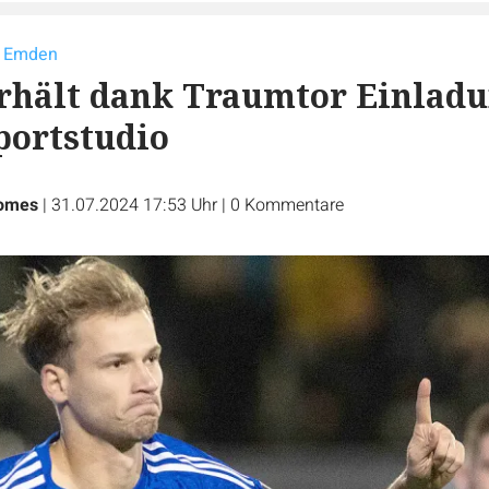
s Emden
erhält dank Traumtor Einlad
portstudio
Homes
|
31.07.2024 17:53 Uhr
|
0
Kommentare