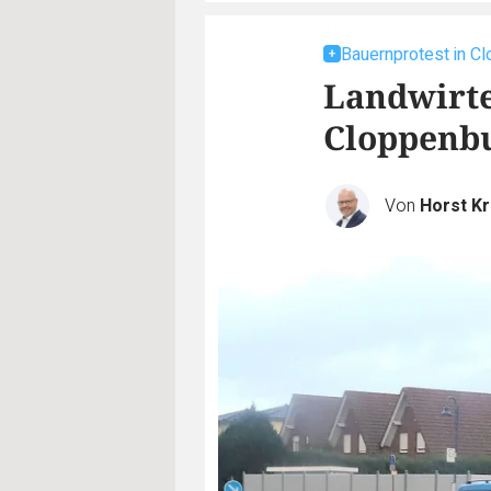
Bauernprotest in C
Landwirte
Cloppenb
Von
Horst K