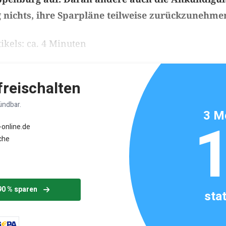
 nichts, ihre Sparpläne teilweise zurückzunehme
ikels: ca. 4 Minuten
 freischalten
ündbar.
3 M
-online.de
che
90 % sparen
sta