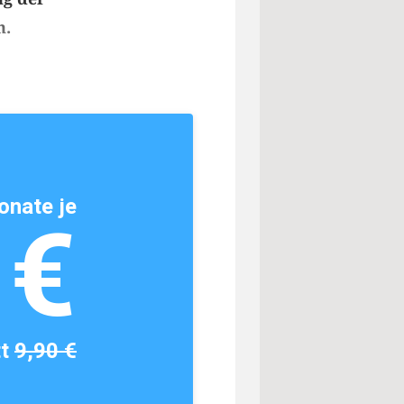
n.
onate je
1€
tt
9,90 €