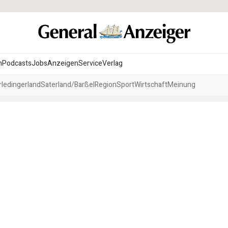
n
Podcasts
Jobs
Anzeigen
Service
Verlag
ledingerland
Saterland/Barßel
Region
Sport
Wirtschaft
Meinung