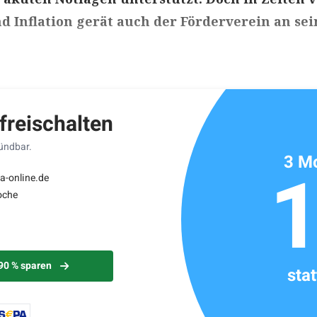
d Inflation gerät auch der Förderverein an sei
ikels: ca. 6 Minuten
 freischalten
kündbar.
3 Mo
a-online.de
oche
 90 % sparen
sta