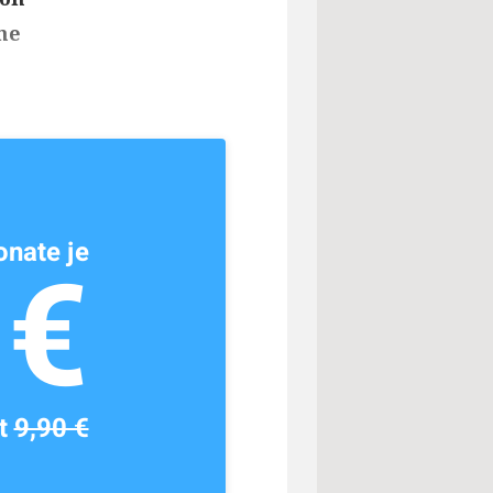
ne
nate je
1€
tt
9,90 €