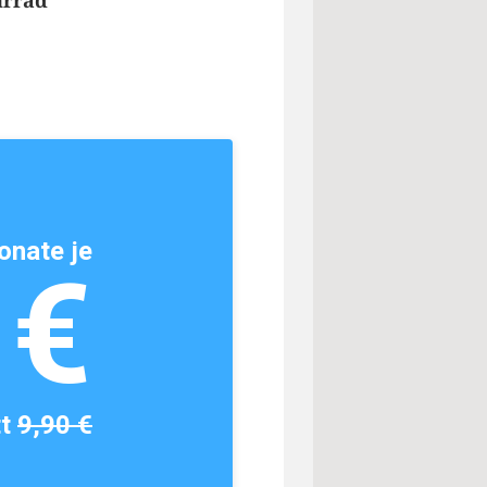
hrrad
onate je
1€
tt
9,90 €