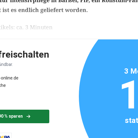
ür Intensivpflege in Barßel, FIP, ein Rollstuhl-Fa
t ist es endlich geliefert worden.
ikels: ca. 3 Minuten
 freischalten
ündbar.
3 M
-online.de
che
90 % sparen
sta