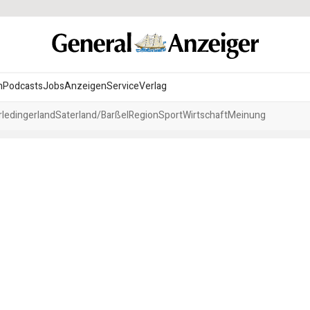
n
Podcasts
Jobs
Anzeigen
Service
Verlag
ledingerland
Saterland/Barßel
Region
Sport
Wirtschaft
Meinung