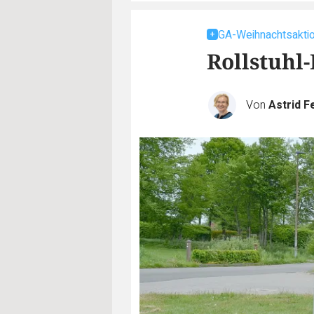
GA-Weihnachtsakti
Rollstuhl-
Von
Astrid F