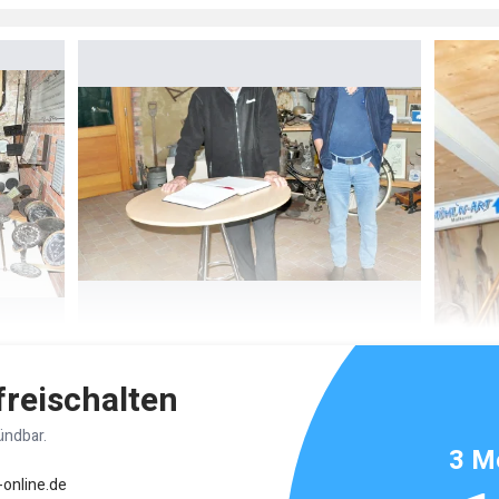
 freischalten
ündbar.
3 M
-online.de