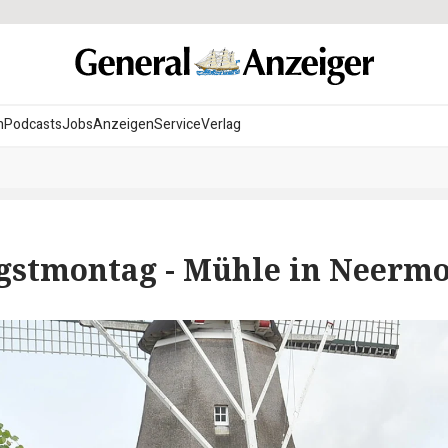
n
Podcasts
Jobs
Anzeigen
Service
Verlag
ngstmontag - Mühle in Neerm