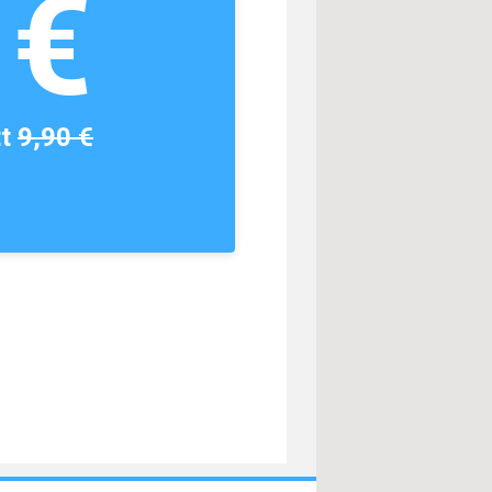
1€
tt
9,90 €