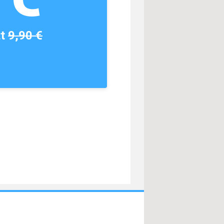
tt
9,90 €