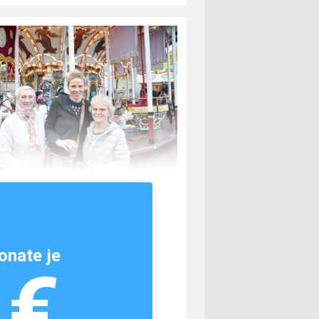
onate je
1€