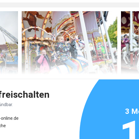
 freischalten
ündbar.
3 M
-online.de
che