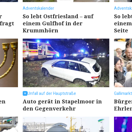
Adventskalender
Adventsk
r
So lebt Ostfriesland – auf
So leb
fragt
einem Gulfhof in der
einem
Krummhörn
Seite
Unfall auf der Hauptstraße
Gallimark
en
Auto gerät in Stapelmoor in
Bürge
den Gegenverkehr
Ehrle