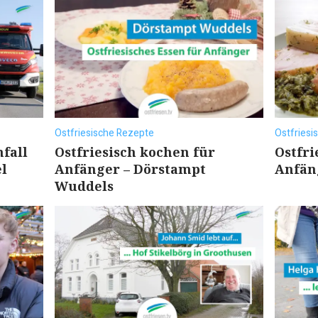
Ostfriesische Rezepte
Ostfriesi
nfall
Ostfriesisch kochen für
Ostfri
el
Anfänger – Dörstampt
Anfän
Wuddels