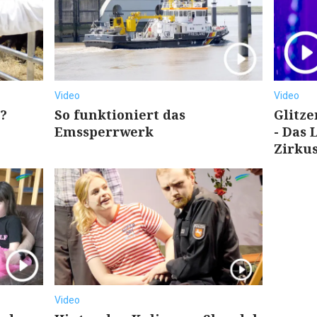
Video
Video
?
So funktioniert das
Glitz
Emssperrwerk
- Das 
Zirkus
Video