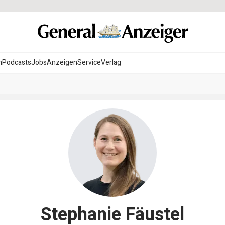
n
Podcasts
Jobs
Anzeigen
Service
Verlag
Stephanie Fäustel