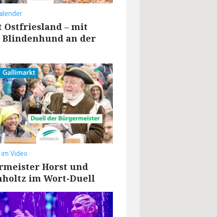
alender
t Ostfriesland – mit
 Blindenhund an der
t im Video
rmeister Horst und
nholtz im Wort-Duell