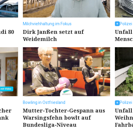
Milchviehhaltung im Fokus
Polizei
di 80
Dirk Janßen setzt auf
Unfall
Weidemilch
Mensc
Bowling in Ostfriesland
Polizei
scher
Mutter-Tochter-Gespann aus
Unfall
ank
Warsingsfehn bowlt auf
Weihn
Bundesliga-Niveau
Fahrba