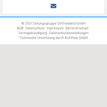
© ZGO Zeitungsgruppe Ostfriesland GmbH
AGB
Datenschutz
Impressum
Barrierefreiheit
Vertragskündigung
Datenschutzeinstellungen
Technische Umsetzung durch
ActiView GmbH
Einloggen
Registrieren
Benutzername oder E-Mail
Passwort