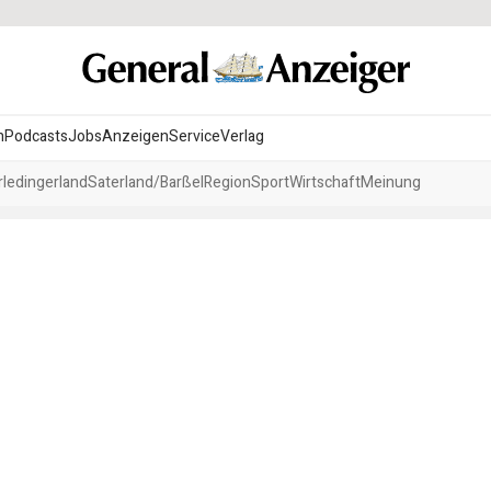
n
Podcasts
Jobs
Anzeigen
Service
Verlag
ledingerland
Saterland/Barßel
Region
Sport
Wirtschaft
Meinung