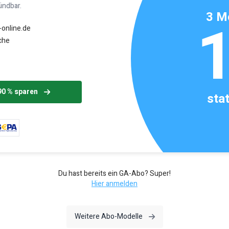
ündbar.
3 M
-online.de
che
90 % sparen
sta
Du hast bereits ein GA-Abo? Super!
Hier anmelden
Weitere Abo-Modelle