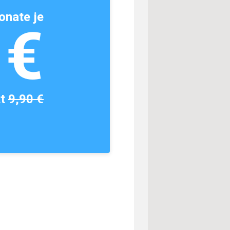
onate je
1€
tt
9,90 €