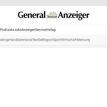
Podcasts
Jobs
Anzeigen
Service
Verlag
edingerland
Saterland/Barßel
Region
Sport
Wirtschaft
Meinung