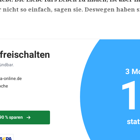
r nicht so einfach, sagen sie. Deswegen haben s
ikels: ca. 5 Minuten
 freischalten
kündbar.
3 Mo
a-online.de
oche
 90 % sparen
sta