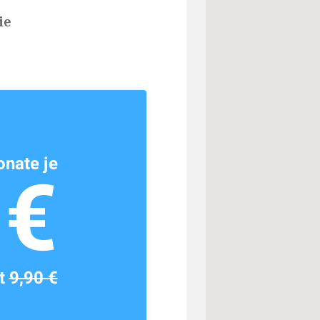
ie
nate je
1€
tt
9,90 €