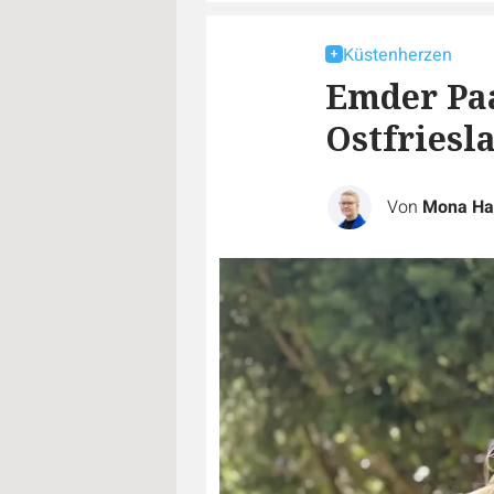
Küstenherzen
Emder Paa
Ostfriesl
Von
Mona Ha