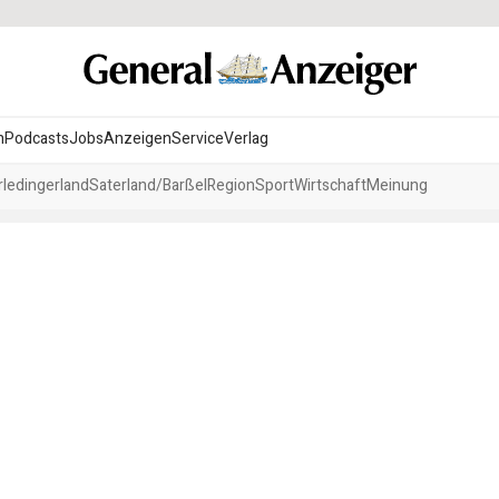
n
Podcasts
Jobs
Anzeigen
Service
Verlag
ledingerland
Saterland/Barßel
Region
Sport
Wirtschaft
Meinung