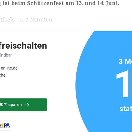
 ist beim Schützenfest am 13. und 14. Juni.
ikels: ca. 2 Minuten
 freischalten
ündbar.
3 M
-online.de
che
90 % sparen
sta