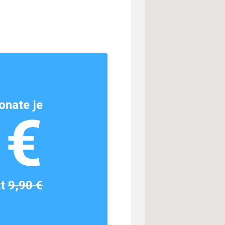
onate je
1€
tt
9,90 €