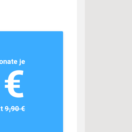
onate je
1€
tt
9,90 €