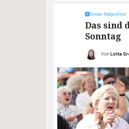
Emder Matjesfest
Das sind 
Sonntag
Von
Lotta G