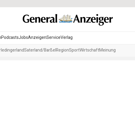
n
Podcasts
Jobs
Anzeigen
Service
Verlag
ledingerland
Saterland/Barßel
Region
Sport
Wirtschaft
Meinung