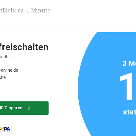
ikels: ca. 1 Minute
 freischalten
ündbar.
3 M
-online.de
che
90 % sparen
sta