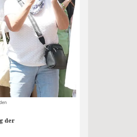
oden
g der