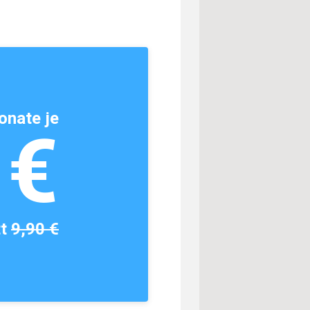
onate je
1€
tt
9,90 €