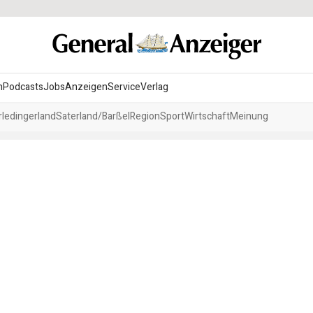
n
Podcasts
Jobs
Anzeigen
Service
Verlag
ledingerland
Saterland/Barßel
Region
Sport
Wirtschaft
Meinung