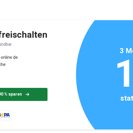
ikels: ca. 1 Minute
 freischalten
ündbar.
3 M
-online.de
che
90 % sparen
sta