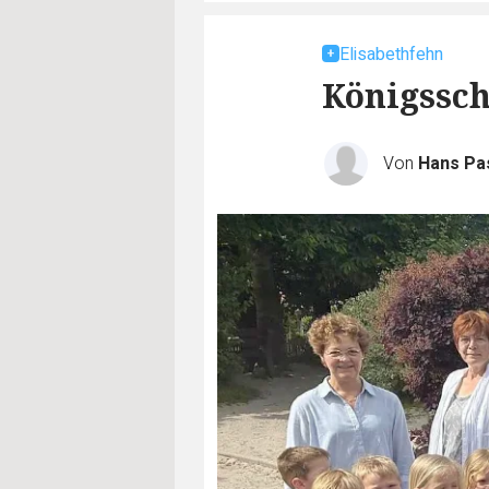
Elisabethfehn
Königssch
Von
Hans P