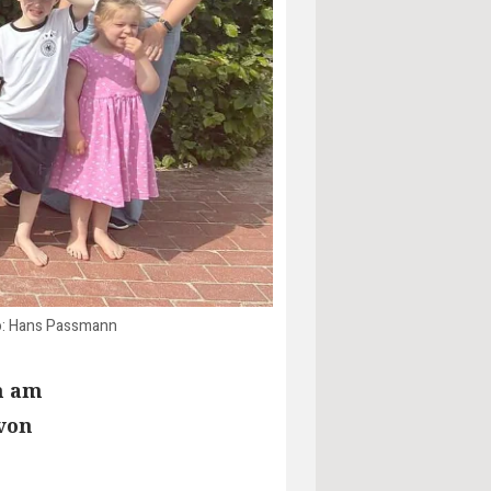
to: Hans Passmann
n am
 von