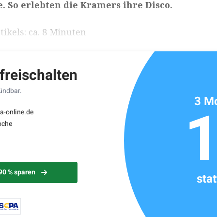
 So erlebten die Kramers ihre Disco.
ikels: ca. 8 Minuten
 freischalten
kündbar.
3 Mo
a-online.de
oche
 90 % sparen
sta