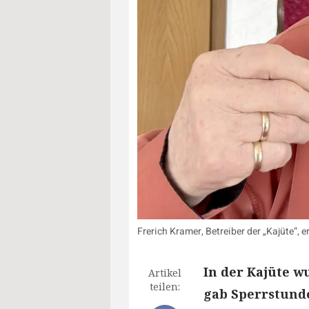
Frerich Kramer, Betreiber der „Kajüte“, e
In der Kajüte w
Artikel
teilen:
gab Sperrstunde