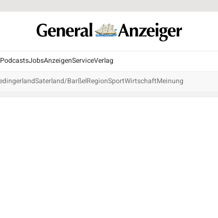
Podcasts
Jobs
Anzeigen
Service
Verlag
edingerland
Saterland/Barßel
Region
Sport
Wirtschaft
Meinung