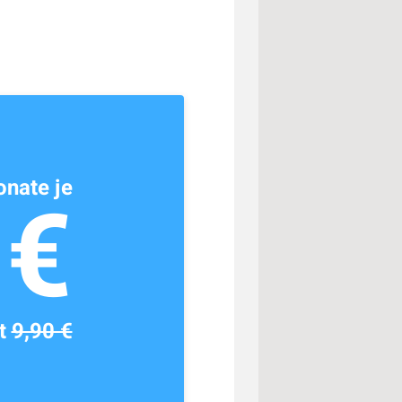
nate je
1€
tt
9,90 €