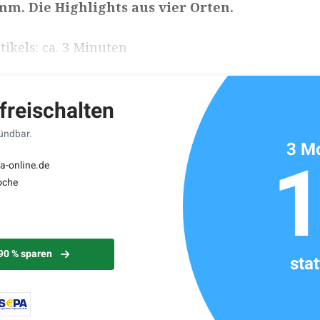
. Die Highlights aus vier Orten.
ikels: ca. 3 Minuten
 freischalten
kündbar.
3 Mo
a-online.de
oche
 90 % sparen
sta