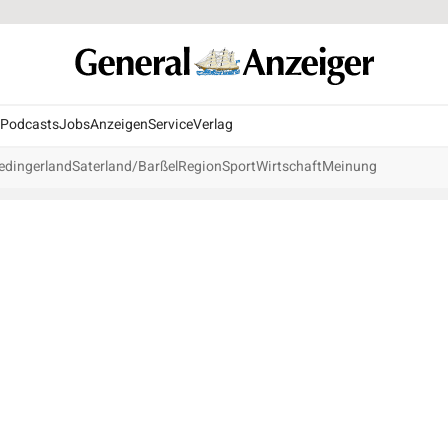
Podcasts
Jobs
Anzeigen
Service
Verlag
edingerland
Saterland/Barßel
Region
Sport
Wirtschaft
Meinung