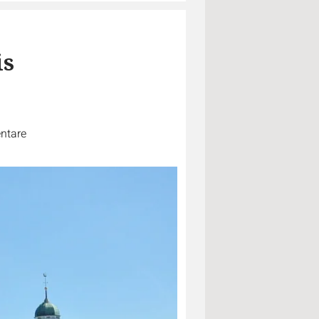
is
ntare