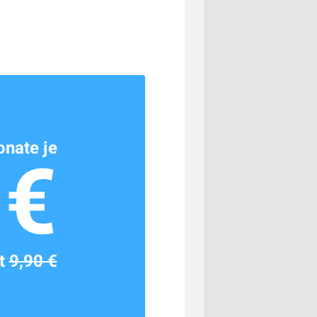
nate je
1€
tt
9,90 €