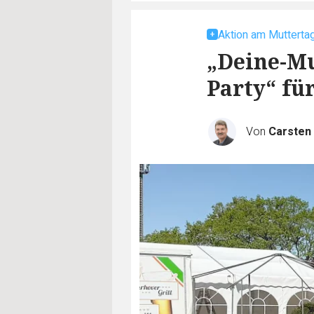
Aktion am Mutterta
„Deine-Mu
Party“ fü
Von
Carste