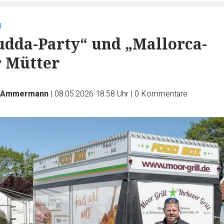
g
dda-Party“ und „Mallorca-
r Mütter
n Ammermann
|
08.05.2026 18:58 Uhr
|
0
Kommentare