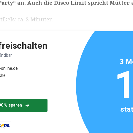
Party“ an. Auch die Disco Limit spricht Mütter 
ikels: ca. 2 Minuten
 freischalten
ündbar.
3 M
-online.de
che
90 % sparen
sta