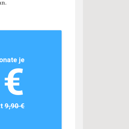
an.
onate je
1€
tt
9,90 €