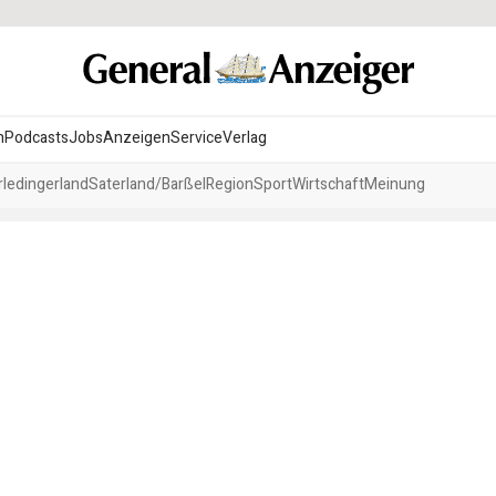
n
Podcasts
Jobs
Anzeigen
Service
Verlag
ledingerland
Saterland/Barßel
Region
Sport
Wirtschaft
Meinung