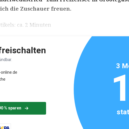
ich die Zuschauer freuen.
ikels: ca. 2 Minuten
 freischalten
ündbar.
3 M
-online.de
che
90 % sparen
sta