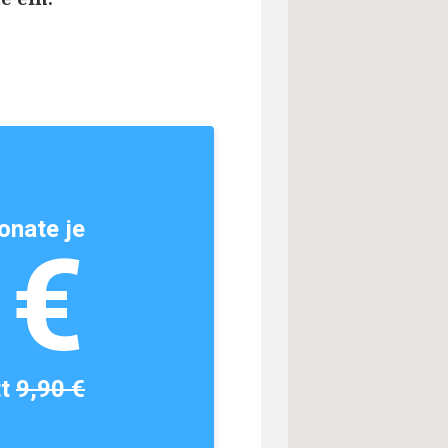
onate je
1€
tt
9,90 €