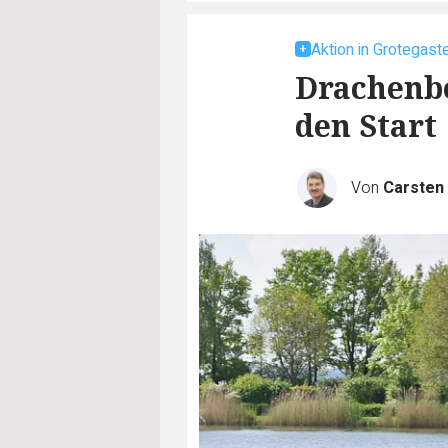
Aktion in Grotegast
Drachenbo
den Start
Von
Carste