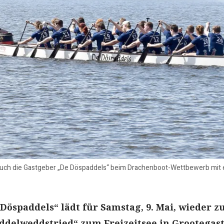
uch die Gastgeber „De Döspaddels“ beim Drachenboot-Wettbewerb mit e
Döspaddels“ lädt für Samstag, 9. Mai, wieder 
ddelweddstried“ zum Freizeitsee in Grootegast