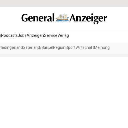
n
Podcasts
Jobs
Anzeigen
Service
Verlag
ledingerland
Saterland/Barßel
Region
Sport
Wirtschaft
Meinung