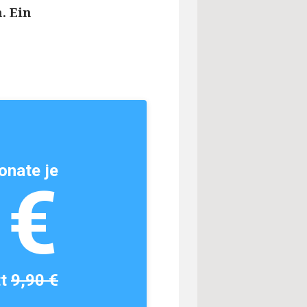
. Ein
onate je
1€
tt
9,90 €