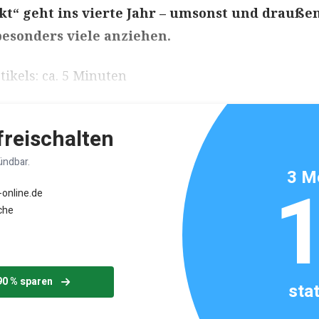
t“ geht ins vierte Jahr – umsonst und draußen
esonders viele anziehen.
ikels: ca. 5 Minuten
 freischalten
ündbar.
3 M
-online.de
che
90 % sparen
sta