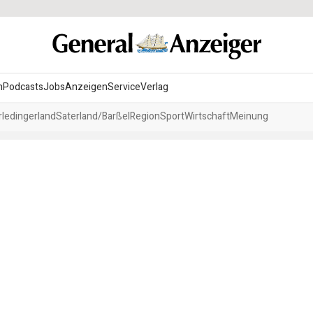
n
Podcasts
Jobs
Anzeigen
Service
Verlag
ledingerland
Saterland/Barßel
Region
Sport
Wirtschaft
Meinung