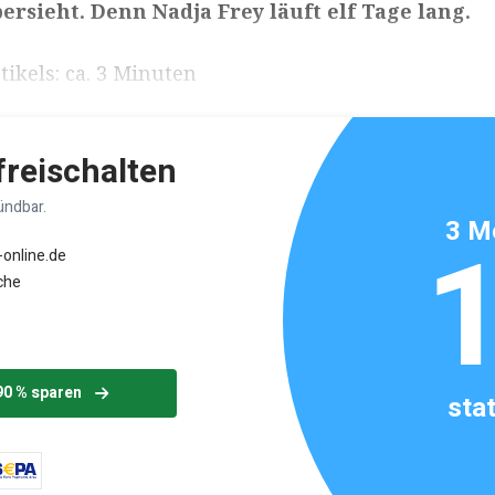
rsieht. Denn Nadja Frey läuft elf Tage lang.
ikels: ca. 3 Minuten
 freischalten
ündbar.
3 M
-online.de
che
90 % sparen
sta