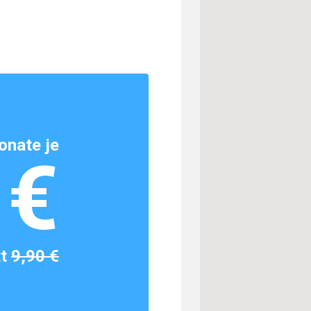
onate je
1€
tt
9,90 €