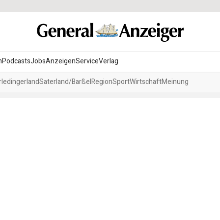
n
Podcasts
Jobs
Anzeigen
Service
Verlag
ledingerland
Saterland/Barßel
Region
Sport
Wirtschaft
Meinung