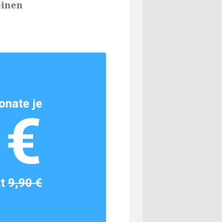
einen
onate je
1€
tt
9,90 €