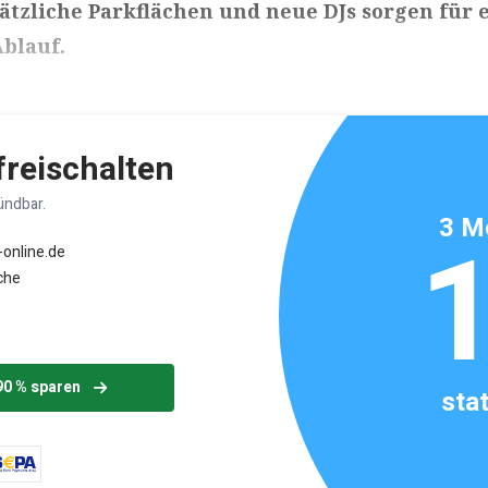
ätzliche Parkflächen und neue DJs sorgen für 
blauf.
ikels: ca. 2 Minuten
 freischalten
ündbar.
3 M
-online.de
che
90 % sparen
sta