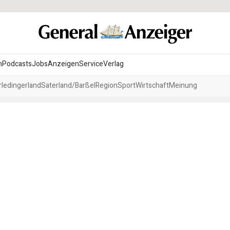
n
Podcasts
Jobs
Anzeigen
Service
Verlag
ledingerland
Saterland/Barßel
Region
Sport
Wirtschaft
Meinung