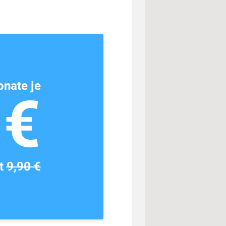
nate je
1€
tt
9,90 €