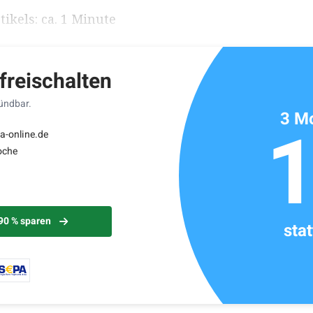
ikels: ca. 1 Minute
 freischalten
kündbar.
3 Mo
a-online.de
oche
 90 % sparen
sta