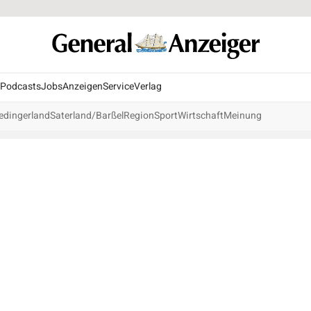
Podcasts
Jobs
Anzeigen
Service
Verlag
edingerland
Saterland/Barßel
Region
Sport
Wirtschaft
Meinung