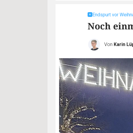
Endspurt vor Weihn
Noch einma
Von
Karin L