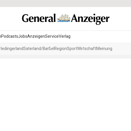
n
Podcasts
Jobs
Anzeigen
Service
Verlag
ledingerland
Saterland/Barßel
Region
Sport
Wirtschaft
Meinung