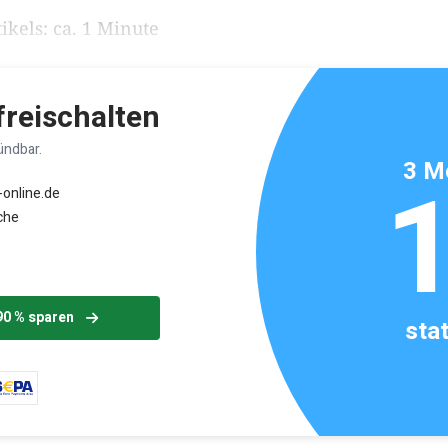
ikels: ca. 1 Minute
 freischalten
ündbar.
3 M
-online.de
che
90 % sparen
sta