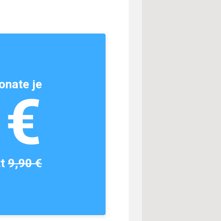
onate je
1€
tt
9,90 €