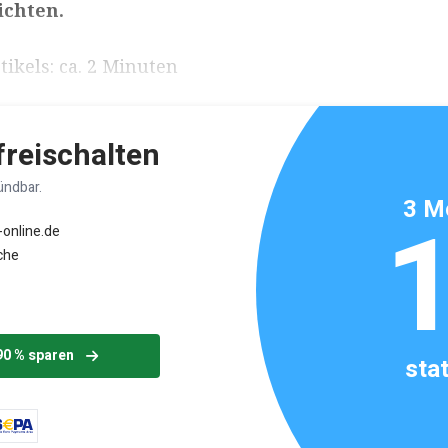
ichten.
ikels: ca. 2 Minuten
 freischalten
ündbar.
3 M
-online.de
che
90 % sparen
sta