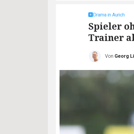
Drama in Aurich
Spieler o
Trainer a
Von
Georg Li