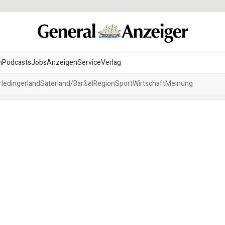
n
Podcasts
Jobs
Anzeigen
Service
Verlag
ledingerland
Saterland/Barßel
Region
Sport
Wirtschaft
Meinung