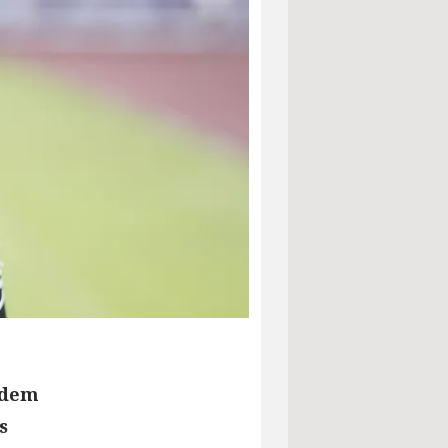
 dem
s