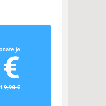
onate je
1€
tt
9,90 €