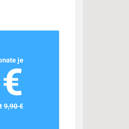
nate je
1€
tt
9,90 €