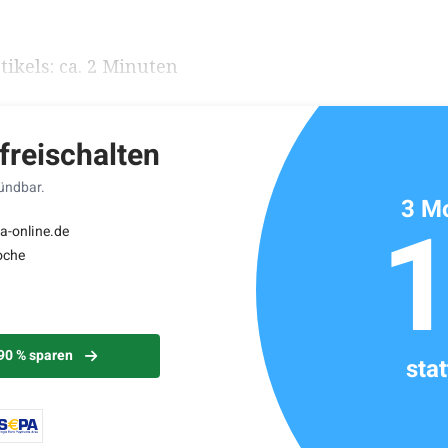
ikels: ca. 2 Minuten
 freischalten
kündbar.
3 Mo
a-online.de
oche
 90 % sparen
sta