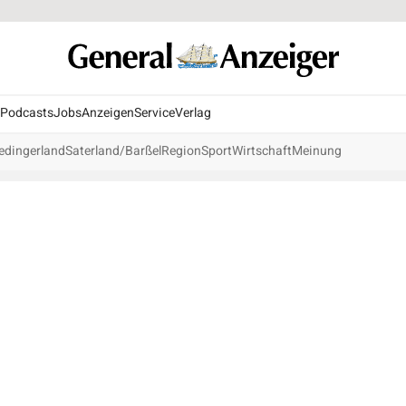
Podcasts
Jobs
Anzeigen
Service
Verlag
edingerland
Saterland/Barßel
Region
Sport
Wirtschaft
Meinung