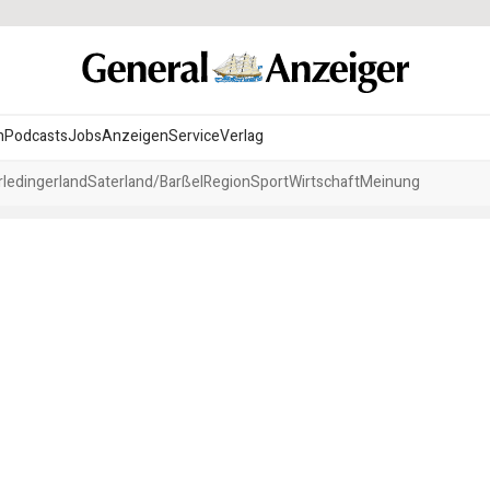
n
Podcasts
Jobs
Anzeigen
Service
Verlag
ledingerland
Saterland/Barßel
Region
Sport
Wirtschaft
Meinung