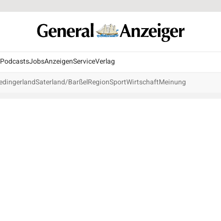
Podcasts
Jobs
Anzeigen
Service
Verlag
edingerland
Saterland/Barßel
Region
Sport
Wirtschaft
Meinung