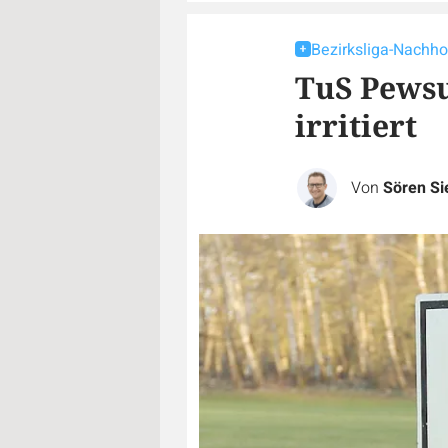
Bezirksliga-Nachho
TuS Pews
irritiert
Von
Sören S