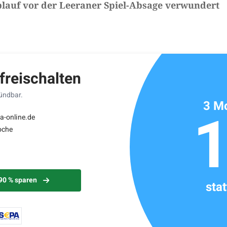
blauf vor der Leeraner Spiel-Absage verwundert
ikels: ca. 2 Minuten
 freischalten
kündbar.
3 Mo
a-online.de
oche
 90 % sparen
sta