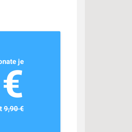
nate je
1€
tt
9,90 €