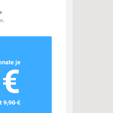
e
n,
nate je
1€
tt
9,90 €