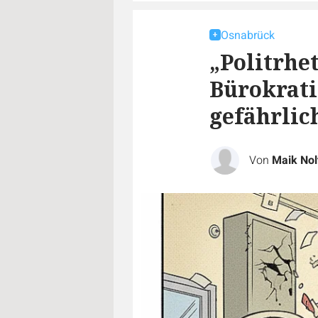
Osnabrück
„Politrhe
Bürokratie
gefährlic
Von
Maik Nol