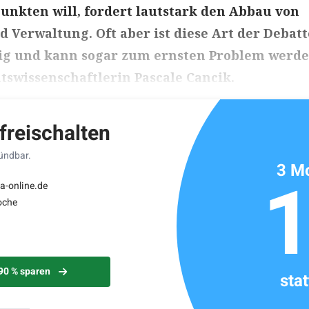
unkten will, fordert lautstark den Abbau von
d Verwaltung. Oft aber ist diese Art der Debatt
nig und kann sogar zum ernsten Problem werde
htswissenschaftlerin Pascale Cancik.
ikels: ca. 11 Minuten
 freischalten
kündbar.
3 Mo
a-online.de
oche
 90 % sparen
sta