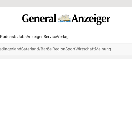
Podcasts
Jobs
Anzeigen
Service
Verlag
edingerland
Saterland/Barßel
Region
Sport
Wirtschaft
Meinung