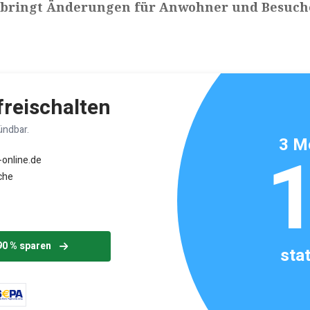
bringt Änderungen für Anwohner und Besuch
ikels: ca. 3 Minuten
 freischalten
ündbar.
3 M
-online.de
che
90 % sparen
sta