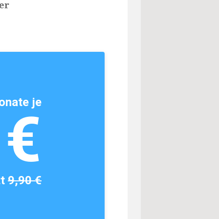
er
onate je
1€
tt
9,90 €