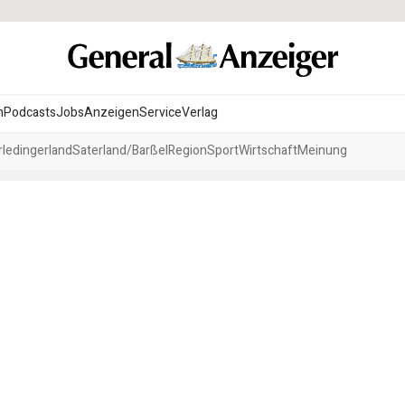
n
Podcasts
Jobs
Anzeigen
Service
Verlag
ledingerland
Saterland/Barßel
Region
Sport
Wirtschaft
Meinung