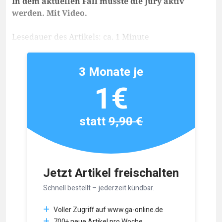
In dem aktuellen Fall musste die Jury aktiv
werden. Mit Video.
Lesedauer des Artikels: ca. 1 Minute
3 Monate je
1€
statt
9,90 €
Jetzt Artikel freischalten
Schnell bestellt – jederzeit kündbar.
Voller Zugriff auf www.ga-online.de
700+ neue Artikel pro Woche