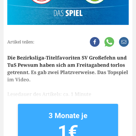
Artikel teilen:
Die Bezirksliga-Titelfavoriten SV Großefehn und
TuS Pewsum haben sich am Freitagabend torlos
getrennt. Es gab zwei Platzverweise. Das Topspiel
im Video.
Lesedauer des Artikels: ca. 1 Minute
3 Monate je
1€