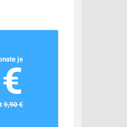
nate je
1€
tt
9,90 €