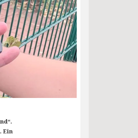
nd“.
. Ein