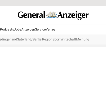
Podcasts
Jobs
Anzeigen
Service
Verlag
edingerland
Saterland/Barßel
Region
Sport
Wirtschaft
Meinung