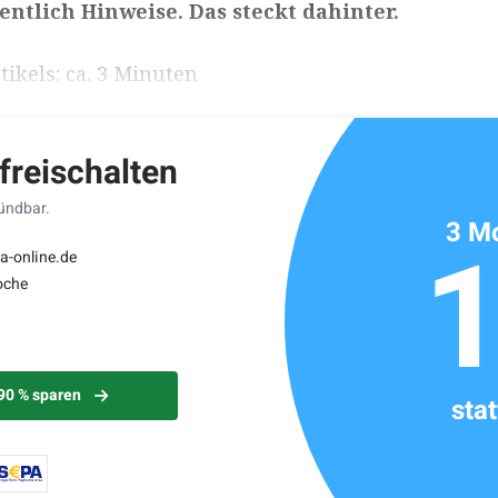
entlich Hinweise. Das steckt dahinter.
ikels: ca. 3 Minuten
 freischalten
kündbar.
3 Mo
a-online.de
oche
 90 % sparen
sta