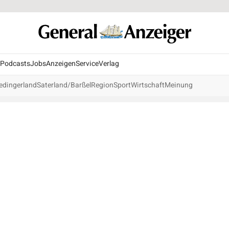
Podcasts
Jobs
Anzeigen
Service
Verlag
edingerland
Saterland/Barßel
Region
Sport
Wirtschaft
Meinung