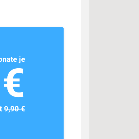
nate je
1€
tt
9,90 €