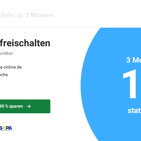
ikels: ca. 2 Minuten
 freischalten
kündbar.
3 Mo
a-online.de
oche
 90 % sparen
sta