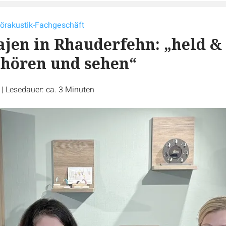
Hörakustik-Fachgeschäft
jen in Rhauderfehn: „held &
hören und sehen“
r
|
Lesedauer: ca. 3 Minuten