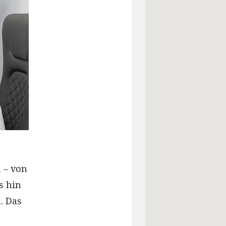
 – von
s hin
. Das