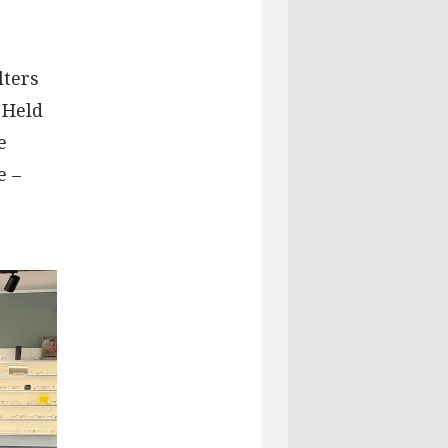
lters
 Held
e
e –