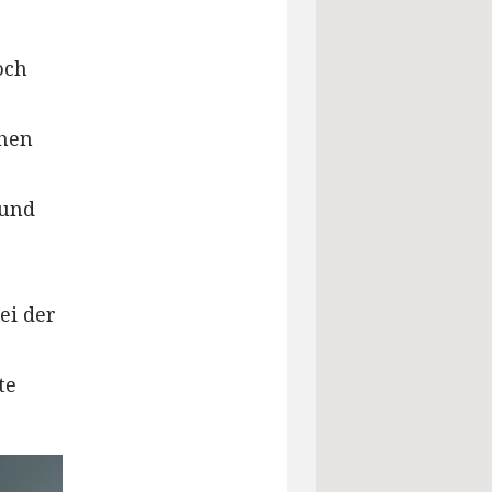
och
chen
 und
ei der
te