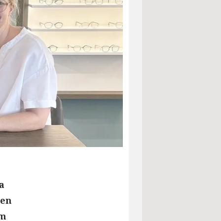
a
gen
em