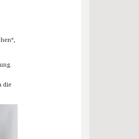
ehen“,
tung.
 die