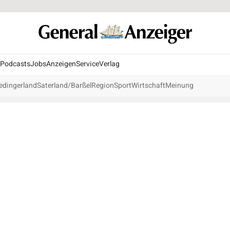
Podcasts
Jobs
Anzeigen
Service
Verlag
edingerland
Saterland/Barßel
Region
Sport
Wirtschaft
Meinung