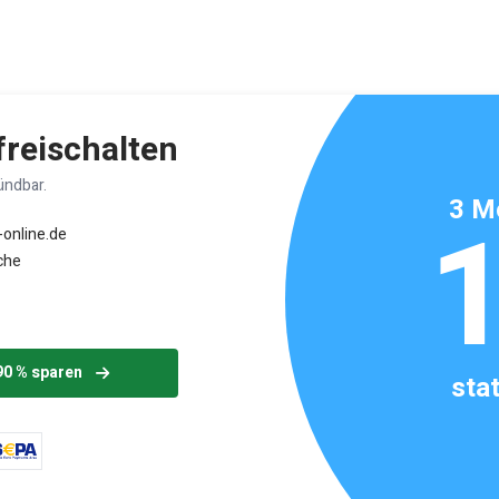
ikels: ca. 1 Minute
 freischalten
ündbar.
3 M
-online.de
che
90 % sparen
sta