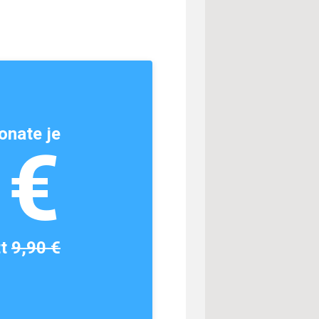
onate je
1€
tt
9,90 €