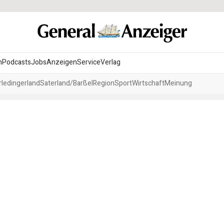
n
Podcasts
Jobs
Anzeigen
Service
Verlag
ledingerland
Saterland/Barßel
Region
Sport
Wirtschaft
Meinung