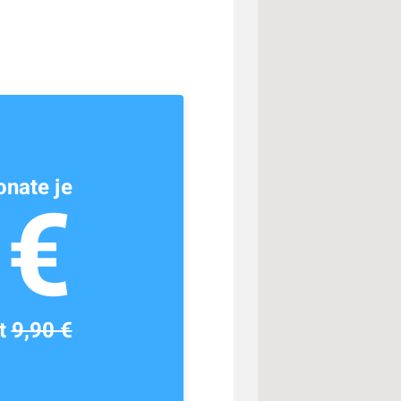
nate je
1€
tt
9,90 €