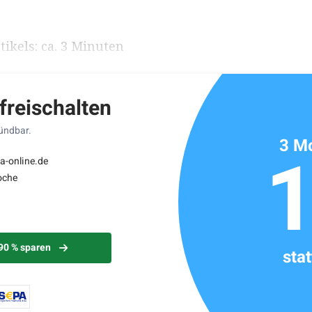
ikels: ca. 3 Minuten
 freischalten
kündbar.
3 Mo
a-online.de
oche
 90 % sparen
sta