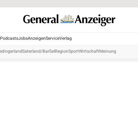
Podcasts
Jobs
Anzeigen
Service
Verlag
edingerland
Saterland/Barßel
Region
Sport
Wirtschaft
Meinung