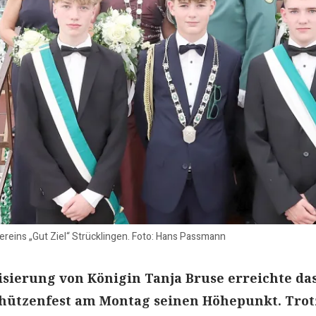
eins „Gut Ziel“ Strücklingen. Foto: Hans Passmann
isierung von Königin Tanja Bruse erreichte da
chützenfest am Montag seinen Höhepunkt. Trot