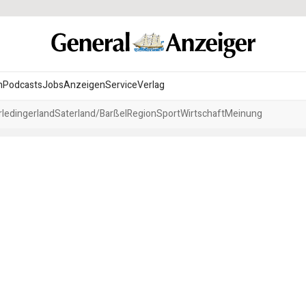
n
Podcasts
Jobs
Anzeigen
Service
Verlag
ledingerland
Saterland/Barßel
Region
Sport
Wirtschaft
Meinung