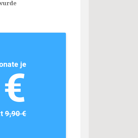
 wurde
onate je
1€
tt
9,90 €