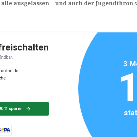
 alle ausgelassen – und auch der Jugendthron
ikels: ca. 2 Minuten
 freischalten
ündbar.
3 M
-online.de
che
90 % sparen
sta