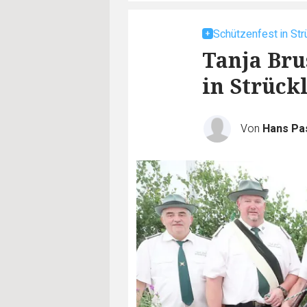
Schützenfest in Str
Tanja Bru
in Strück
Von
Hans P