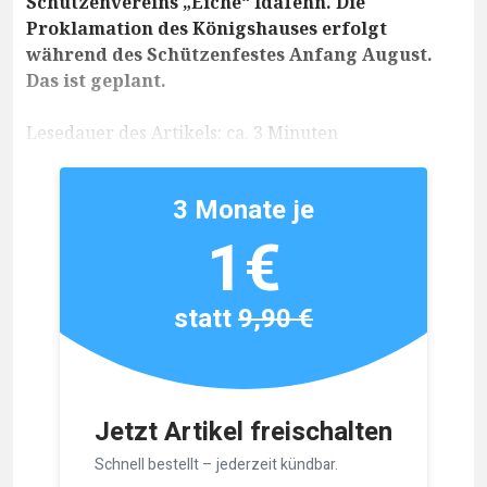
Schützenvereins „Eiche“ Idafehn. Die
Proklamation des Königshauses erfolgt
während des Schützenfestes Anfang August.
Das ist geplant.
Lesedauer des Artikels: ca. 3 Minuten
3 Monate je
1€
statt
9,90 €
Jetzt Artikel freischalten
Schnell bestellt – jederzeit kündbar.