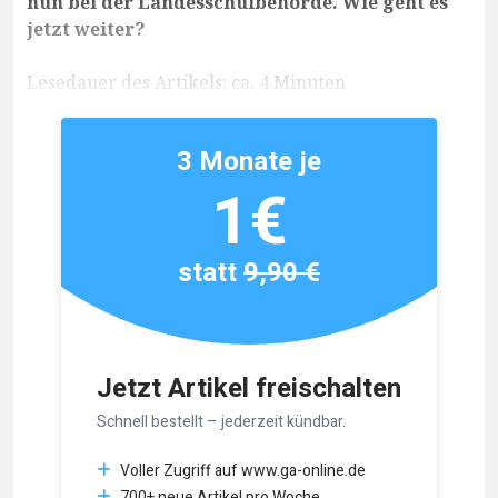
nun bei der Landesschulbehörde. Wie geht es
jetzt weiter?
Lesedauer des Artikels: ca. 4 Minuten
3 Monate je
1€
statt
9,90 €
Jetzt Artikel freischalten
Schnell bestellt – jederzeit kündbar.
Voller Zugriff auf www.ga-online.de
700+ neue Artikel pro Woche