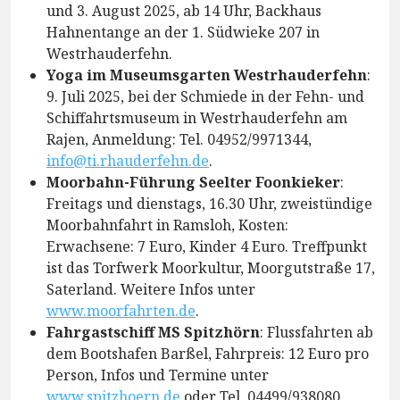
und 3. August 2025, ab 14 Uhr, Backhaus
Hahnentange an der 1. Südwieke 207 in
Westrhauderfehn.
Yoga im Museumsgarten Westrhauderfehn
:
9. Juli 2025, bei der Schmiede in der Fehn- und
Schiffahrtsmuseum in Westrhauderfehn am
Rajen, Anmeldung: Tel. 04952/9971344,
info@ti.rhauderfehn.de
.
Moorbahn-Führung Seelter Foonkieker
:
Freitags und dienstags, 16.30 Uhr, zweistündige
Moorbahnfahrt in Ramsloh, Kosten:
Erwachsene: 7 Euro, Kinder 4 Euro. Treffpunkt
ist das Torfwerk Moorkultur, Moorgutstraße 17,
Saterland. Weitere Infos unter
www.moorfahrten.de
.
Fahrgastschiff MS Spitzhörn
: Flussfahrten ab
dem Bootshafen Barßel, Fahrpreis: 12 Euro pro
Person, Infos und Termine unter
www.spitzhoern.de
oder Tel. 04499/938080.