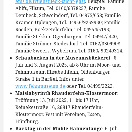
ems.de/fruehstueck-sucht-gast
. Beispiel: Familie
Ahlfs, Filsum, Tel. 0160/6378257; Familie
Dembeck, Schweindorf, Tel. 04975/658; Familie
Kramer, Uplengen, Tel. 04956/9269930; Familie
Roeden, Boekzetelerfehn, Tel. 04954/5193;
Familie Stekker, Ogenbargen, Tel. 04947/ 420;
Familie Strömer, Stedesdorf, Tel. 0162/3309908;
Familie Sweers, Wybelsum, Tel. 0160/ 90249314.
Schaubacken in der Museumsbäckerei
: 6.
Juli und 3. August 2025, ab 8 Uhr im Moor- und
Fehnmuseum Elisabethfehn, Oldenburger
Straße 1 in Barßel, Infos unter
www.fehnmuseum.de
oder Tel. 04499/2222.
Maislabyrinth Rhauderfehn-Klostermoor
:
Eröffnung 13. Juli 2025, 11 bis 17 Uhr,
Reinekestraße 16, 26817 Rhauderfehn-
Klostermoor. Fest mit Vereinen, Essen,
Hüpfburg.
Backtag in der Mühle Hahnentange
: 6. Juli