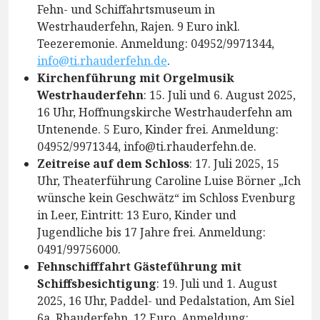
Fehn- und Schiffahrtsmuseum in
Westrhauderfehn, Rajen. 9 Euro inkl.
Teezeremonie. Anmeldung: 04952/9971344,
info@ti.rhauderfehn.de
.
Kirchenführung mit Orgelmusik
Westrhauderfehn
: 15. Juli und 6. August 2025,
16 Uhr, Hoffnungskirche Westrhauderfehn am
Untenende. 5 Euro, Kinder frei. Anmeldung:
04952/9971344, info@ti.rhauderfehn.de.
Zeitreise auf dem Schloss
: 17. Juli 2025, 15
Uhr, Theaterführung Caroline Luise Börner „Ich
wünsche kein Geschwätz“ im Schloss Evenburg
in Leer, Eintritt: 13 Euro, Kinder und
Jugendliche bis 17 Jahre frei. Anmeldung:
0491/99756000.
Fehnschifffahrt Gästeführung mit
Schiffsbesichtigung
: 19. Juli und 1. August
2025, 16 Uhr, Paddel- und Pedalstation, Am Siel
6a, Rhauderfehn. 12 Euro. Anmeldung: